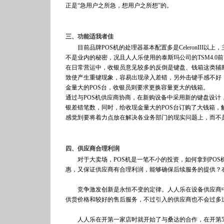
正是“急用户之所急，想用户之所想”的。
三、功能适我者佳
目前品牌POS机的处理器基本配置多是CeleronIII以
不是业内的秘密，况且人人乐使用的泰斯玛公司的TSM4.0
在日常营运中，收银员意见较多的反倒是键盘、钱箱这类辅
致使产生重键现象，容易出现录入差错，另外击键手感不好
金量大的POS台，收银员则要求更换容量更大的钱箱。
通过与POS机供应商协商，在新购设备中采用新的键盘设
银差错笔数，同时，给收现金量大的POS台订购了大钱箱
感觉到要将着力点放在解决各业务部门的现实问题上，而不
四、供应商合理利润
对于大卖场，POS机是一笔不小的投资，如何拿到POS
惠，又保证供应商有合理利润，能够确保后续服务的提供？
竞争激发创新是永恒不变的定律。人人乐在设备供应商中
供货价格和较好的售后服务，不过引入的供应商也不会过多
人人乐在开第一家店时就开始了与桑达的合作，在开第5