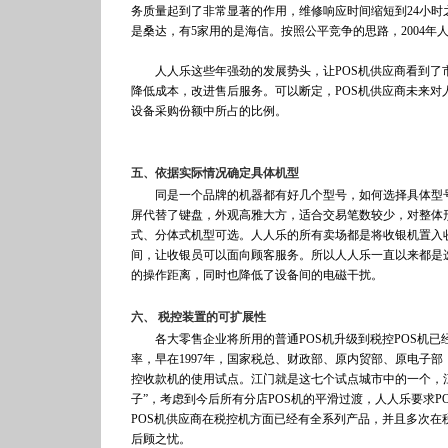
务质量起到了非常显著的作用，维修响应时间缩短到24小时之
是桑达，有5家用的是海信。按照公平竞争的思路，2004
人人乐这些年强劲的发展势头，让POS机供应商看到了市
降低成本，改进售后服务。可以断定，POS机供应商未来
设备采购份额中所占的比例。
五、依据实际情况确定具体机型
同是一个品牌的机器都有好几个型号，如何选择具体型号
屏代替了键盘，外观高雅大方，适合交易笔数较少，对整体
式、分体式机型可选。人人乐的所有卖场都是将收银机置入
间，让收银员可以面向顾客服务。所以人人乐一直以来都是
的操作距离，同时也降低了设备间的电磁干扰。
六、 税控装置的可扩展性
各大零售企业将所用的普通POS机升级到税控POS机已
率，早在1997年，国家税总、财政部、原内贸部、原电子
控收款机的使用试点。江门就是这七个试点城市中的一个，
子”，考虑到今后所有分店POS机的平滑过渡，人人乐要求
POS机供应商在税控机方面已经有全系列产品，并且多次在
后顾之忧。