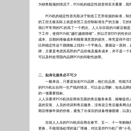
为销售瓶颈的情况下，POS机的稳定性就变得至关重要，因
POS机的稳定性首先取决于制造工艺所依据的标准，制造
的工控主板实际上就是依照工业控制标准生产的主板，它的
我们平常用的PC的高了一个档次。人人乐目前的16家店都是
下工作，使得POS机“越忙越闹情绪”，所以尽管DIY的
成本、后期的维修成本和顾客满意度的损失，终究是得不偿
比和稳定性这个跷跷板上找到一个平衡点。遵循这一原则，
牌，主要是考虑其高昂的产品价格及服务成本，并不是一个
可以及时处理国内品牌POS的间歇性故障。
二、贴身化服务必不可少
一般来说，只要是知名POS品牌，他们在品质、性能方面
的POS机出自同一生产线的情况，可以这么理解，知名品牌
的一项重要指标。
人人乐要求POS机供应商有完善的售后服务体系，能够提
器的安装、人员的培训和售后服务，没有设立售后服务网点
期后维修年保的价格，避免了出保后的设备维修困难，以及
目前人人乐的POS机供应商在春节、五一、十一等购物高
更换，不能现场处理的返厂维修，对比某些POS机厂商“小